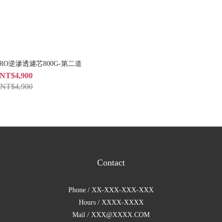
O逆滲透濾芯800G-第二道
NT$4,900
NT$4,900
Contact
Phone / XX-XXX-XXX-XXX
Hours / XXXX-XXXX
Mail / XXX@XXXX.COM