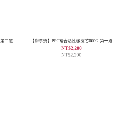
-第二道
【廚事寶】PPC複合活性碳濾芯800G-第一道
NT$2,200
NT$2,200