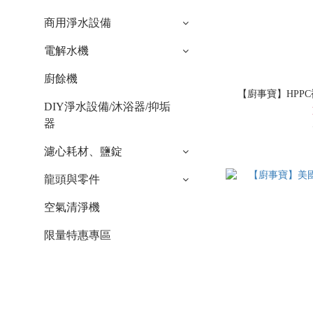
商用淨水設備
電解水機
廚餘機
【廚事寶】HPPC
DIY淨水設備/沐浴器/抑垢
器
濾心耗材、鹽錠
龍頭與零件
空氣清淨機
限量特惠專區