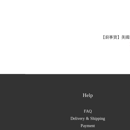
【廚事寶】美國R
Help
FAQ
Delivery & Shipping
Payment