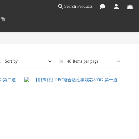
Search Products
位置
Sort by
48 Items per page