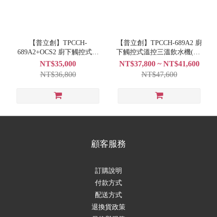
【普立創】TPCCH-
【普立創】TPCCH-689A2 廚
689A2+OCS2 廚下觸控式溫
下觸控式溫控三溫飲水機(RO
控三溫飲水機
淨水組)
NT$35,000
NT$37,800 ~ NT$41,600
NT$36,800
NT$47,600
顧客服務
訂購說明
付款方式
配送方式
退換貨政策