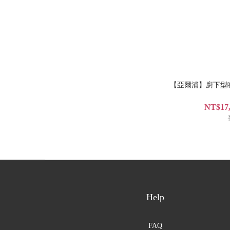
【亞爾浦】廚下型瞬間
NT$17,
Help
FAQ