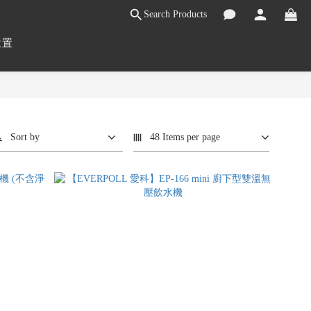
Search Products
位置
Sort by
48 Items per page