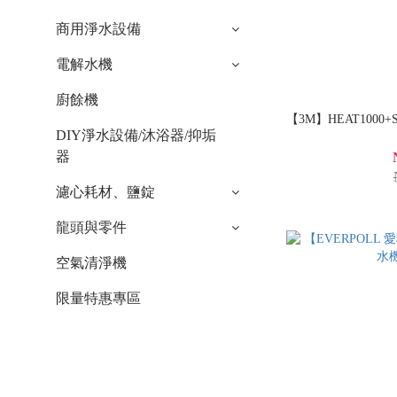
商用淨水設備
電解水機
廚餘機
【3M】HEAT1000
DIY淨水設備/沐浴器/抑垢
器
濾心耗材、鹽錠
龍頭與零件
空氣清淨機
限量特惠專區