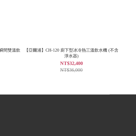
下型瞬間雙溫飲
【亞爾浦】CH-120 廚下型冰冷熱三溫飲水機 (不含
淨水器)
NT$32,400
NT$36,000