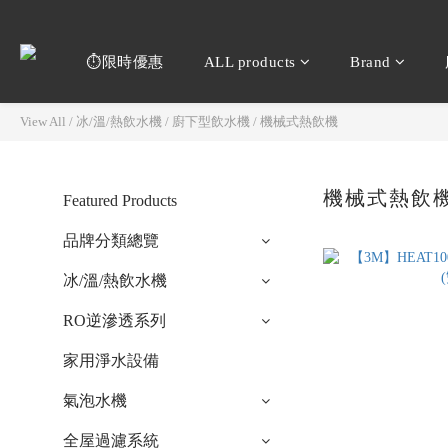
⏱️限時優惠
ALL products
Brand
View All
/
冰/溫/熱飲水機
/
廚下型飲水機
/
機械式熱飲機
機械式熱飲
Featured Products
品牌分類總覽
冰/溫/熱飲水機
RO逆滲透系列
家用淨水設備
氣泡水機
全屋過濾系統