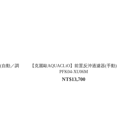
器(自動／調
【克麗歐AQUACLiO】前置反沖過濾器(手動)
PFK04-XU06M
NT$13,700