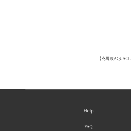
【克麗歐AQUACL
Help
FAQ