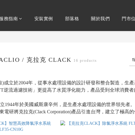
服務指南
安裝實例
部落格
關於我們
門市
CLIO / 克拉克 CLACK
16 products
克麗歐)成立於2004年，從事水處理設備的設計研發和整合製造，
FT逆流過濾技術」更提高了水質淨化能力，產品受到全球消費者
克)成立1944年於美國威斯康辛州，是生產水處理設備的世界領
東電研將克拉克(Clack Corporation)產品引進台灣，建立了極