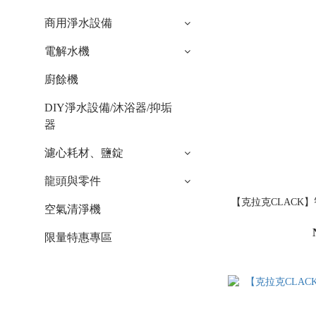
商用淨水設備
電解水機
廚餘機
DIY淨水設備/沐浴器/抑垢
器
濾心耗材、鹽錠
龍頭與零件
【克拉克CLACK】
空氣清淨機
限量特惠專區