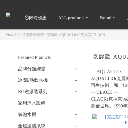
⏱️限時優惠
ALL products
Brand
View All
/
品牌分類總覽
/
克麗歐 AQUACLiO / 克拉克 CLACK
克麗歐 AQUA
Featured Products
品牌分類總覽
—
AQUACLiO —
AQUACLiO(
冰/溫/熱飲水機
再生技術」和「C
RO逆滲透系列
—
CLACK
—
CLACK(克拉
家用淨水設備
銷全世界。1990年
氣泡水機
全屋過濾系統