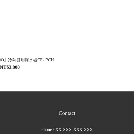
iO】冷熱雙用淨水器CF-12CH
NT$3,800
Contact
Phone / XX-XXX-XXX-XXX