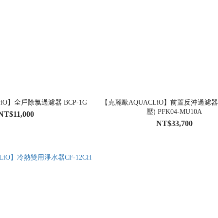
iO】全戶除氯過濾器 BCP-1G
【克麗歐AQUACLiO】前置反沖過濾
壓) PFK04-MU10A
NT$11,000
NT$33,700