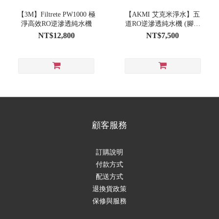
【3M】Filtrete PW1000 極
【AKMI 艾克米淨水】五
淨高效RO逆滲透純水機
道RO逆滲透純水機 (腳架
型)
NT$12,800
NT$7,500
顧客服務
訂購說明
付款方式
配送方式
退換貨政策
保修與服務