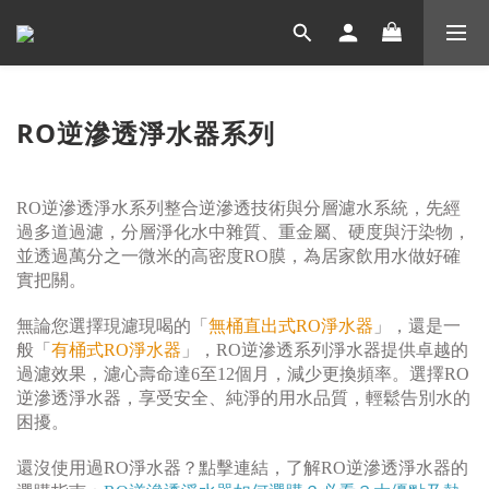
RO逆滲透淨水器系列
RO逆滲透淨水系列整合逆滲透技術與分層濾水系統，先經
過多道過濾，分層淨化水中雜質、重金屬、硬度與汙染物，
並透過萬分之一微米的高密度RO膜，為居家飲用水做好確
實把關。
無論您選擇現濾現喝的「
無桶直出式RO淨水器
」，還是一
般「
有桶式RO淨水器
」，RO逆滲透系列淨水器提供卓越的
過濾效果，濾心壽命達6至12個月，減少更換頻率。選擇RO
逆滲透淨水器，享受安全、純淨的用水品質，輕鬆告別水的
困擾。
還沒使用過RO淨水器？點擊連結，了解RO逆滲透淨水器的