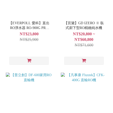
【EVERPOLL 愛科】直出
【宮黛】GD IZERO Ⅱ 臥
RO淨水器 RO-900G PRO
式廚下型RO精緻純水機
尊爵黑 + TDS 數值檢測器
NT$23,800
NT$20,800 ~
NT$25,900
NT$60,800
NT$71,600