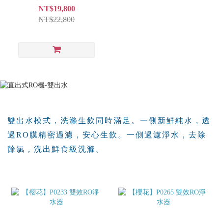
機
NT$19,800
NT$22,800
雙出水模式，洗滌生飲同時滿足。
一側新鮮純水，透
過RO膜精密過濾，安心生飲。一側過濾淨水，去除
餘氯，洗出鮮食級洗滌
。