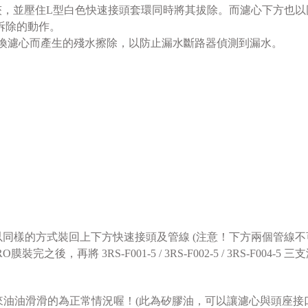
夾，並壓住L型白色快速接頭套環同時將其拔除。而濾心下方也
濾心拆除的動作。
00 換濾心而產生的殘水擦除，以防止漏水斷路器偵測到漏水。
濾心以同樣的方式裝回上下方快速接頭及管線 (注意！下方兩個管線
後，再將 3RS-F001-5 / 3RS-F002-5 / 3RS-F00
油油滑滑的為正常情況喔！(此為矽膠油，可以讓濾心與頭座接