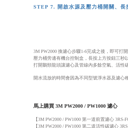
STEP 7. 開啟水源及壓力桶開關、
3M PW2000 換濾心步驟1-6完成之後，即
壓力桶旁邊有機台控制盒，長按上方按鈕三秒
打開鵝頸龍頭讓濾心及管線內多餘空氣、活性
開水流放的時間會因為不同型號淨水器及濾心種
馬上購買 3M PW2000 / PW1000 濾心
【3M PW2000 / PW1000 第一道前置濾心 3RS-F0
【
3M PW2000
/ PW1000
第二道活性碳濾心 3RS-F