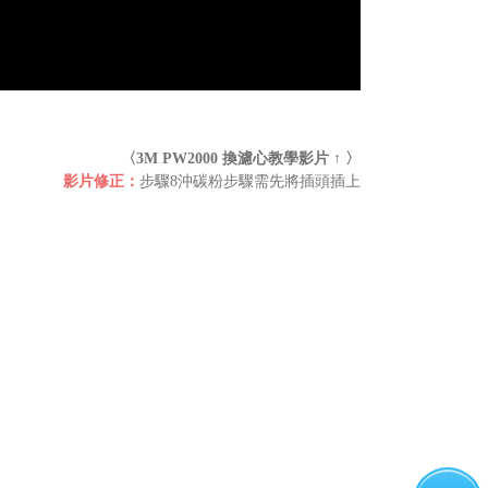
〈3M PW2000 換濾心教學影片
↑ 〉
影片修正：
步驟8沖碳粉步驟需先將插頭插上