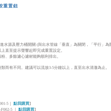
長按重置鈕
可打開進水源及壓力桶開關 (與出水管線「垂直」為關閉，「平行」為
以上直至提示聲響起即完成重置設定。
碳粉、多餘濾心濾材能夠順利排出。
類而有不同。建議可以流放3-5分鐘以上，直至出水清澈為止。
01-5
｜
點我購買
】
002-5
｜
點我購買
】