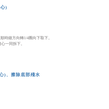
濾心)
04-5 濾心依順時鐘方向轉1/4圈向下取下。
濾心一同拆下。
O濾心)、擦除底部殘水