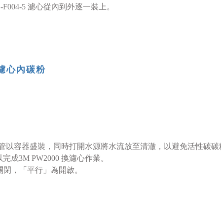
004-5 濾心從內到外逐一裝上。
放濾心內碳粉
管以容器盛裝，同時打開水源將水流放至清澈，以避免活性碳碳
3M PW2000 換濾心作業。
為關閉，「平行」為開啟。