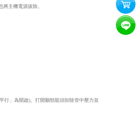
時也將主機電源拔除。
平行」為開啟)。打開鵝頸龍頭卸除管中壓力並