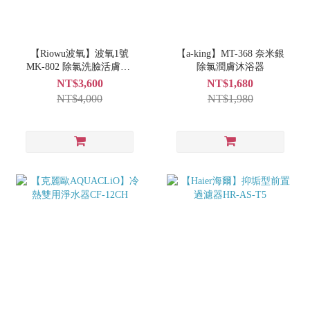
【Riowu波氧】波氧1號
【a-king】MT-368 奈米銀
MK-802 除氯洗臉活膚器/
除氯潤膚沐浴器
波氧2號 MK-809 除氯抑菌
NT$3,600
NT$1,680
沐浴器濾心MKC-802（二
NT$4,000
NT$1,980
入）