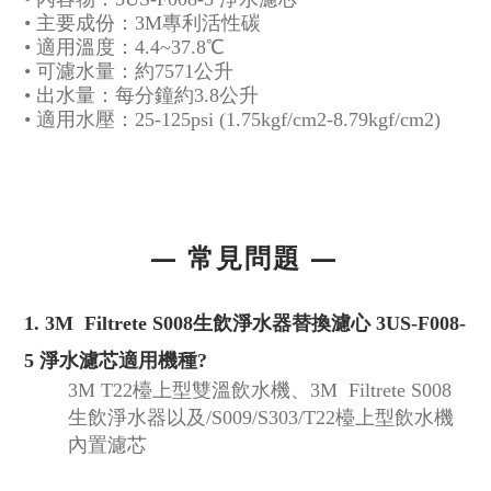
•
主要成份：3M專利活性碳
•
適用溫度：4.4~37.8℃
•
可濾水量：約7571公升
•
出水量：每分鐘約3.8公升
•
適用水壓：25-125psi (1.75kgf/cm2-8.79kgf/cm2)
— 常見問題
—
1.
3M
Filtrete S008生飲淨水器替換濾心 3US-F008-
5 淨水濾芯
適用機種?
3M T22檯上型雙溫飲水機、
3M Filtrete S008
生飲淨水器
以及
/S009/S303/T22檯上型飲水機
內置濾芯