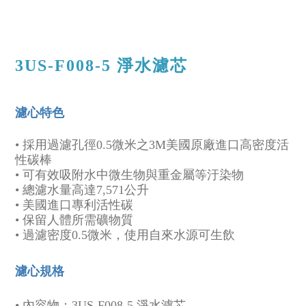
3US-F008-5 淨水濾芯
濾心特色
• 採用過濾孔徑0.5微米之3M美國原廠進口高密度活
性碳棒
• 可有效吸附水中微生物與重金屬等汙染物
• 總濾水量高達7,571公升
• 美國進口專利活性碳
• 保留人體所需礦物質
• 過濾密度0.5微米，使用自來水源可生飲
濾心規格
• 內容物：
3US-F008-5 淨水濾芯