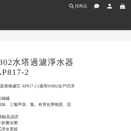
找商品
立即購買
S802水塔過濾淨水器
817-2
器替換濾芯 AP817-2 (適用SS802全戶式淨
及鐵鏽
及異味、三氯甲烷、氯、有害化學物質、惡
42檢驗及認證
不影響水壓
式淨水系統