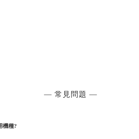
— 常見問題
—
用機種?