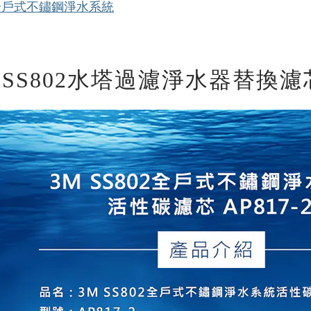
2 全戶式不鏽鋼淨水系統
 SS802水塔過濾淨水器替換濾芯 A