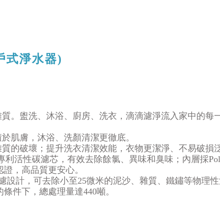
全戶式淨水器)
雜質。盥洗、沐浴、廚房、洗衣，滴滴濾淨流入家中的每
積於肌膚，沐浴、洗顏清潔更徹底。
雜質的破壞；提升洗衣清潔效能，衣物更潔淨、不易破損
利活性碳濾芯，有效去除餘氯、異味和臭味；內層採Poly
42認證，高品質更安心。
採三重過濾設計，可去除小至25微米的泥沙、雜質、鐵鏽等物
m的條件下，總處理量達440噸。