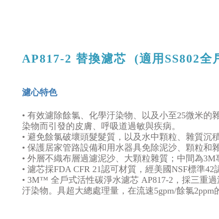
AP817-2 替換濾芯
(適用SS802
濾心特色
•
有效濾除餘氯、化學汙染物、以及小至25微米的
染物而引發的皮膚、呼吸道過敏與疾病。
•
避免餘氯破壞頭髮髮質，以及水中顆粒、雜質沉
•
保護居家管路設備和用水器具免除泥沙、顆粒和
•
外層不織布層過濾泥沙、大顆粒雜質；中間為3M專
•
濾芯採FDA CFR 21認可材質，經美國NSF標準
•
3M™ 全戶式活性碳淨水濾芯 AP817-2，
汙染物。具超大總處理量，在流速5gpm/餘氯2pp