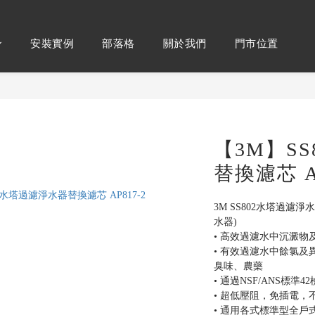
安裝實例
部落格
關於我們
門市位置
【3M】S
替換濾芯 AP
3M SS802水塔過濾淨水
水器)
• 高效過濾水中沉澱物
• 有效過濾水中餘氯
臭味、農藥
• 通過NSF/ANS標準
• 超低壓阻，免插電，
• 通用各式標準型全戶