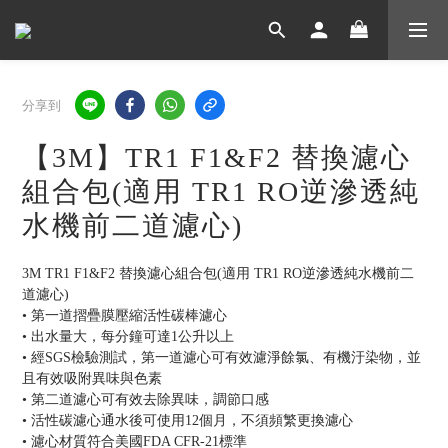
分享到
【3M】TR1 F1&F2 替換濾心
組合包(適用 TR1 RO逆滲透純
水機前二道濾心)
3M TR1 F1&F2 替換濾心組合包(適用 TR1 RO逆滲透純水機前二
道濾心)
• 第一道摺疊膜壓縮活性碳棒濾心
• 出水量大，每分鐘可達1公升以上
• 經SGS檢驗測試，第一道濾心可有效濾淨餘氯、有機汙染物，並
且有效吸附異味與色素
• 第二道濾心可有效去除異味，調節口感
• 活性碳濾心通水後可使用12個月，不須頻繁更換濾心
• 濾心材質符合美國FDA CFR-21標準