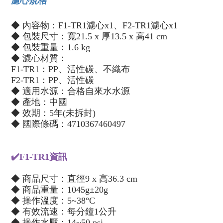
濾心規格
◆ 內容物：F1-TR1濾心x1、F2-TR1濾心x1
◆ 包裝尺寸：寬21.5 x 厚13.5 x 高41 cm
◆ 包裝重量：1.6 kg
◆ 濾心材質：
F1-TR1：PP、活性碳、不織布
F2-TR1：PP、活性碳
◆ 適用水源：合格自來水水源
◆ 產地：中國
◆ 效期：5年(未拆封)
◆ 國際條碼：4710367460497
✔️F1-TR1資訊
◆ 商品尺寸：直徑9 x 高36.3 cm
◆ 商品重量：1045g±20g
◆ 操作溫度：5~38°C
◆ 有效流速：每分鐘1公升
◆ 操作水壓：14~50 psi