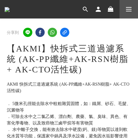
分享到
【AKMI】快拆式三道過濾系
統 (AK-PP纖維+AK-RSN樹脂
+ AK-CTO活性碳)
AKMI 快拆式三道過濾系統 (AK-PP纖維+AK-RSN樹脂+ AK-CTO
活性碳)
． 5微米孔徑能去除水中較粗雜質固體，如：鐵屑、砂石、毛髮、
沉澱物等
．可除去水中之二氯乙烯、漂白劑、農藥、氯、臭味、異色、有
害化學毒物、以及致癌物三鹵甲烷等有害物質
． 水中離子交換，能有效去除水中硬度(鈣、鎂)等物質以達到軟
化水質等功能，保護家中鍋具及淨水設備，避免因水垢影響使用