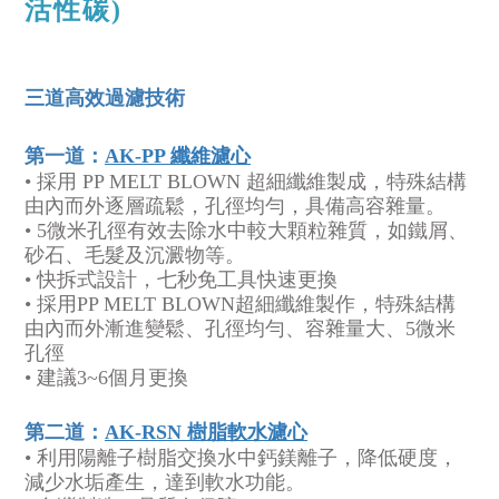
活性碳
)
三道高效過濾技術
第一道：
AK-PP 纖維濾心
• 採用 PP MELT BLOWN 超細纖維製成，特殊結構
由內而外逐層疏鬆，孔徑均勻，具備高容雜量。
• 5微米孔徑有效去除水中較大顆粒雜質，如鐵屑、
砂石、毛髮及沉澱物等。
• 快拆式設計，七秒免工具快速更換
• 採用PP MELT BLOWN超細纖維製作，特殊結構
由內而外漸進變鬆、孔徑均勻、容雜量大、5微米
孔徑
• 建議3~6個月更換
第二道：
AK-RSN 樹脂軟水濾心
• 利用陽離子樹脂交換水中鈣鎂離子，降低硬度，
減少水垢產生，達到軟水功能。