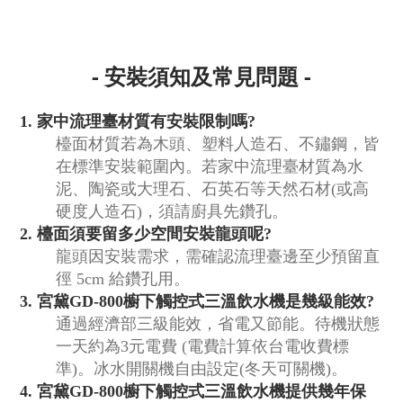
- 安裝須知及常見問題 -
1.
家中流理臺材質有安裝限制嗎?
檯面材質若為木頭、塑料人造石、不鏽鋼，皆
在標準安裝範圍內。若家中流理臺材質為水
泥、陶瓷或大理石、石英石等天然石材(或高
硬度人造石)，須請廚具先鑽孔。
2.
檯面須要留多少空間安裝龍頭呢?
龍頭因安裝需求，需確認流理臺邊至少預留直
徑 5cm 給鑽孔用。
3.
宮黛GD-800櫥下觸控式三溫飲水機是幾級能效?
通過經濟部三級能效，省電又節能。待機狀態
一天約為3元電費 (電費計算依台電收費標
準)。冰水開關機自由設定(冬天可關機)。
4.
宮黛GD-800櫥下觸控式三溫飲水機提供幾年保