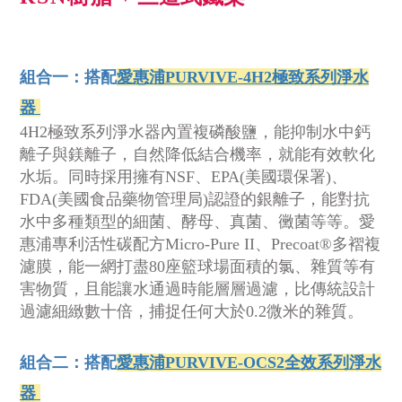
組合一：搭配
愛惠浦PURVIVE-4H2極致系列淨水
器
4H2極致系列淨水器內置複磷酸鹽，能抑制水中鈣
離子與鎂離子，自然降低結合機率，就能有效軟化
水垢。同時採用擁有NSF、EPA(美國環保署)、
FDA(美國食品藥物管理局)認證的銀離子，能對抗
水中多種類型的細菌、酵母、真菌、黴菌等等。愛
惠浦專利活性碳配方Micro-Pure II、Precoat®多褶複
濾膜，能一網打盡80座籃球場面積的氯、雜質等有
害物質，且能讓水通過時能層層過濾，比傳統設計
過濾細緻數十倍，捕捉任何大於0.2微米的雜質。
組合二：搭配
愛惠浦PURVIVE-OCS2全效系列淨水
器