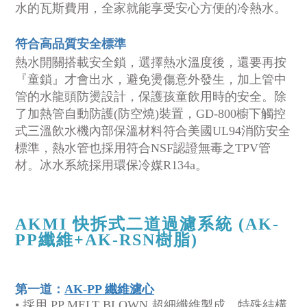
水的瓦斯費用，全家就能享受安心方便的冷熱水。
符合高品質安全標準
熱水開關搭載安全鎖，選擇熱水溫度後，還要再按
『童鎖』才會出水，避免燙傷意外發生，加上管中
管的水龍頭防燙設計，保護孩童飲用時的安全。除
了加熱管自動防護(防空燒)裝置，GD-800櫥下觸控
式三溫飲水機內部保溫材料符合美國UL94消防安全
標準，熱水管也採用符合NSF認證無毒之TPV管
材。冰水系統採用環保冷媒R134a。
AKMI
快拆式二道過濾系統 (AK-
PP纖維+AK-RSN樹脂)
第一道：
AK-PP 纖維濾心
• 採用 PP MELT BLOWN 超細纖維製成，特殊結構