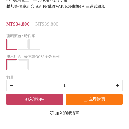
• 待機用電上，一天使用不到1度電
🎁加贈優惠組合 AK-PP纖維+AK-RSN樹脂 + 三道式鐵架
NT$34,800
NT$39,800
龍頭顏色
: 時尚銀
淨水組合
: 愛惠浦OCS2全效系列
數量
加入購物車
立即購買
加入追蹤清單