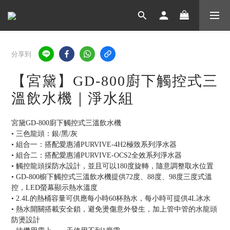
分享到
【宮黛】GD-800廚下觸控式三
溫飲水機｜淨水組
宮黛GD-800廚下觸控式三溫飲水機
• 三色龍頭：銀/黑/灰
• 組合一：搭配愛惠浦PURVIVE-4H2極致系列淨水器
• 組合二：搭配愛惠浦PURVIVE-OCS2全效系列淨水器
• 觸控龍頭採防水設計，並且可以180度旋轉，隨意調整取水位置
• GD-800櫥下觸控式三溫飲水機提供72度、88度、98度三度式溫
控，LED螢幕顯示熱水溫度
• 2.4L的熱桶容量可供應每小時60杯熱水，每小時可提供4L冰水
• 熱水開關搭載安全鎖，避免燙傷意外發生，加上管中管的水龍頭
防燙設計