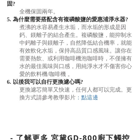
固?
全機保固兩年。
5.
為什麼需要搭配
含有複磷酸鹽的愛惠浦
淨水器?
煮沸的水容易產生水垢，而水垢的形成是因
鈣、鎂離子的結合產生。複磷酸鹽，能抑制水
中鈣離子與鎂離子，自然降低結合機率，就能
有效軟化水垢，保持高品質口感風味。讓你在
需要熱飲、或利用咖啡機泡咖啡時，不僅擁有
水的最佳風味與口感，用純淨水才不傷害你心
愛的飲料機/咖啡機 。
6.
以後我可以自行更換濾心嗎?
更換濾芯簡單又快速，任何人都可以完成。
更
換方式請參考教學影片
：點這邊
- 了解更多
宮黛GD-800廚下觸控