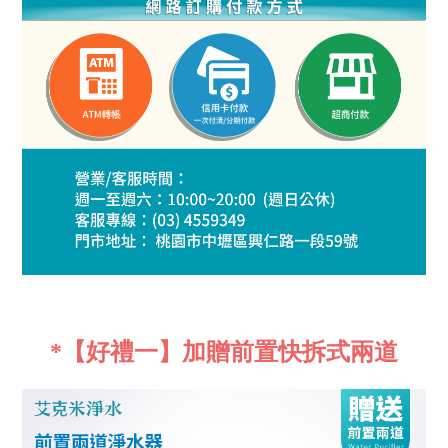
*【好禮一】加贈前置快拆式兩道