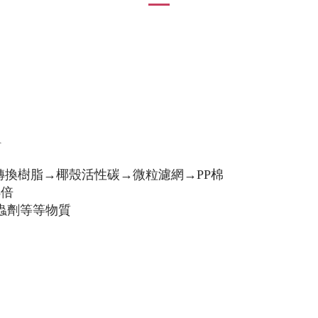
R
→離子轉換樹脂→椰殼活性碳→微粒濾網→PP棉
3倍
殺蟲劑等等物質