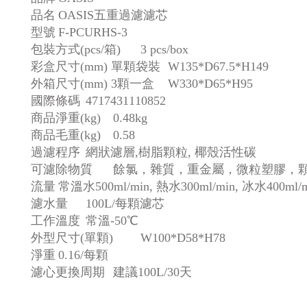
品名
OASIS五重過濾濾芯
型號
F-PCURHS-3
包裝方式(pcs/箱)
3 pcs/box
彩盒尺寸(mm) 單顆袋裝
W135*D67.5*H149
外箱尺寸(mm) 3顆一盒
W330*D65*H95
國際條碼
4717431110852
商品淨重(kg)
0.48kg
商品毛重(kg)
0.58
過濾程序
網狀濾層,樹脂顆粒, 椰殼活性碳
可濾除物質
餘氯，雜質，重金屬，微粒塑膠，
流量
常溫水500ml/min, 熱水300ml/min, 冰水400ml/m
濾水量
100L/每顆濾芯
工作溫度
常溫-50℃
外型尺寸(單顆)
W100*D58*H78
淨重
0.16/每顆
濾心更換周期
建議100L/30天