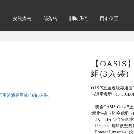
安裝實例
部落格
關於我們
門市位置
【OASI
組(3入裝)
OASIS五重過濾專用濾
※適用機型：IF-3ICE0
．美國OASIS Curv
殼活性碳→微粒濾網→P
．3X Faster (3倍
．Reduces: 濾除
．Prevent Limesc