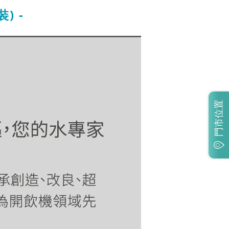
裝)
-
門市位置