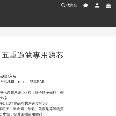
找商品
立即購買
S】五重過濾專用濾芯
芯組(3入裝)
1M冰塊機、curve、雙享BAR
e5重淨化過濾系統: PP棉→離子轉換樹脂→椰
P棉
快速濾淨): 比領導品牌濾淨速度的3倍
微型塑膠粒子、重金屬、餘氯、殺蟲劑等等物質
ale: 預防水垢，提升主機使用壽命