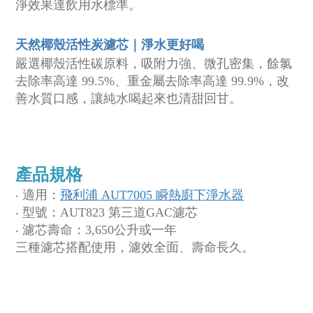
淨效果達飲用水標準。
天然椰殼活性炭濾芯｜淨水更好喝
嚴選椰殼活性碳原料，吸附力強、微孔密集，餘氯
去除率高達 99.5%、重金屬去除率高達 99.9%，改
善水質口感，讓純水喝起來也清甜回甘。
產品規格
‧ 適用：
飛利浦 AUT7005 瞬熱廚下淨水器
‧ 型號：
AUT823 第三道GAC濾芯
‧
濾芯壽命：3,650公升或一年
三種濾芯搭配使用，濾效全面、壽命長久。