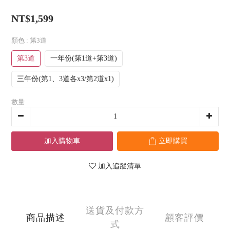
NT$1,599
顏色
: 第3道
第3道
一年份(第1道+第3道)
三年份(第1、3道各x3/第2道x1)
數量
加入購物車
立即購買
加入追蹤清單
送貨及付款方
商品描述
顧客評價
式