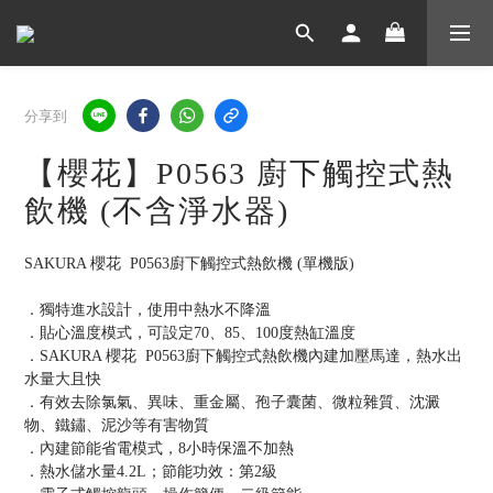
分享到
【櫻花】P0563 廚下觸控式熱
飲機 (不含淨水器)
SAKURA 櫻花  P0563廚下觸控式熱飲機 (單機版)
．獨特進水設計，使用中熱水不降溫
．貼心溫度模式，可設定70、85、100度熱缸溫度
．SAKURA 櫻花  P0563廚下觸控式熱飲機內建加壓馬達，熱水出
水量大且快
．有效去除氯氣、異味、重金屬、孢子囊菌、微粒雜質、沈澱
物、鐵鏽、泥沙等有害物質
．內建節能省電模式，8小時保溫不加熱
．熱水儲水量4.2L；節能功效：第2級