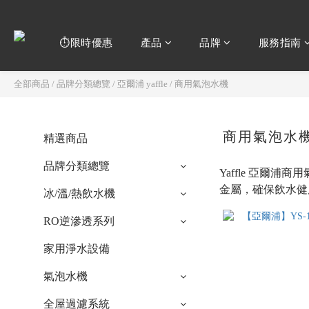
⏱️限時優惠
產品
品牌
服務指南
全部商品
/
品牌分類總覽
/
亞爾浦 yaffle
/
商用氣泡水機
商用氣泡水
精選商品
品牌分類總覽
Yaffle 亞
金屬，確保飲水健
冰/溫/熱飲水機
RO逆滲透系列
家用淨水設備
氣泡水機
全屋過濾系統