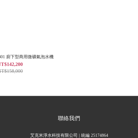
1801 廚下型商用微礦氣泡水機
T$142,200
T$158,000
聯絡我們
艾克米淨水科技有限公司 | 統編 25174864