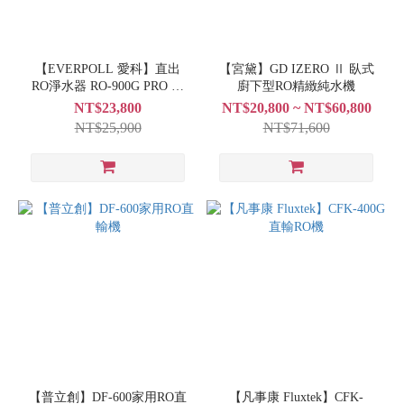
【EVERPOLL 愛科】直出
【宮黛】GD IZERO Ⅱ 臥式
RO淨水器 RO-900G PRO 尊
廚下型RO精緻純水機
爵黑 + TDS 數值檢測器
NT$23,800
NT$20,800 ~ NT$60,800
NT$25,900
NT$71,600
【普立創】DF-600家用RO直
【凡事康 Fluxtek】CFK-