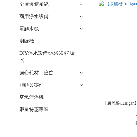
全屋過濾系統
商用淨水設備
電解水機
廚餘機
DIY淨水設備/沐浴器/抑垢
器
濾心耗材、鹽錠
龍頭與零件
空氣清淨機
【康麗根Cullig
限量特惠專區