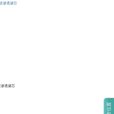
合式逆滲透濾芯
門市位置