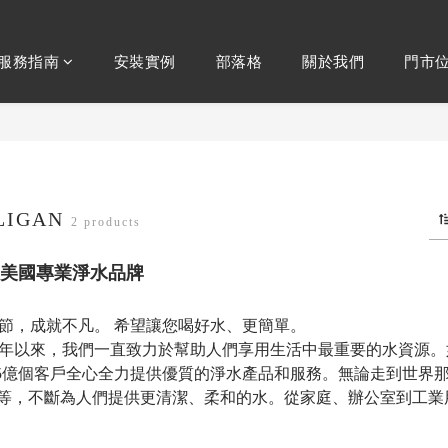
服務指南
安裝實例
部落格
關於我們
門市
LIGAN
2 products
康麗根 美國專業淨水品牌
節，成就不凡。 希望讓您喝好水、更簡單。
36年以來，我們一直致力於幫助人們享用生活中最重要的水資源。
5億個客戶全心全力提供優質的淨水產品和服務。無論走到世界那個角落，
Zip Water 等，不斷為人們提供更清潔、柔和的水。從家庭、辦