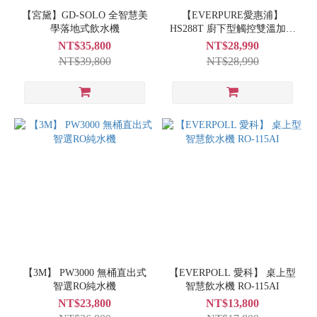
【宮黛】GD-SOLO 全智慧美
【EVERPURE愛惠浦】
學落地式飲水機
HS288T 廚下型觸控雙溫加熱
系統
NT$35,800
NT$28,990
NT$39,800
NT$28,990
【3M】 PW3000 無桶直出式
【EVERPOLL 愛科】 桌上型
智選RO純水機
智慧飲水機 RO-115AI
NT$23,800
NT$13,800