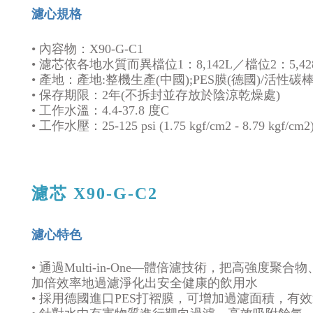
濾心規格
•
內容物：
X90-G-C1
•
濾芯依各地水質而異檔位1：8,142L／檔位2：5,428L
•
產地：產地:整機生產(中國);PES膜(德國)/活性碳棒
•
保存期限：2年(不拆封並存放於陰涼乾燥處)
•
工作水溫：4.4-37.8 度C
•
工作水壓：25-125 psi (1.75 kgf/cm2 - 8.79 kgf/cm2
濾芯 X90-G-C2
濾心特色
•
通過Multi-in-One—體倍濾技術，把高強
加倍效率地過濾淨化出安全健康的飲用水
•
採用德國進口PES打褶膜，可增加過濾面積，有