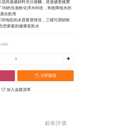
使水流與過濾材料充分接觸，使過濾更確實
了3M的先進軟化淨水科技，有效降低水的
，適合飲用
對不同地區的水質硬度情況，三檔可調節軟
合您家庭的健康直飲水
,580
立即購買
加入追蹤清單
顧客評價