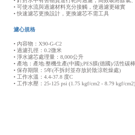
•
針對水中有害物質進行靶向過濾，高效吸附餘氯
•
可使水流與過濾材料充分接觸，使過濾更確實
•
快速濾芯更換設計，更換濾芯不需工具
濾心規格
• 內容物：
X90-G-C2
•
過濾孔徑：0.2微米
•
淨水濾芯處理量：8,000公升
•
產地：產地:整機生產(中國);PES膜(德國)/活性碳棒
•
保存期限：5年(不拆封並存放於陰涼乾燥處)
•
工作水溫：4.4-37.8 度C
•
工作水壓：25-125 psi (1.75 kgf/cm2 - 8.79 kgf/cm2