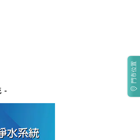
門市位置
 -