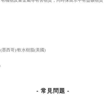
、有機物及重金屬等有害物質，同時保留水中有益礦物質
(墨西哥)/軟水樹脂(美國)
)
- 常見問題 -