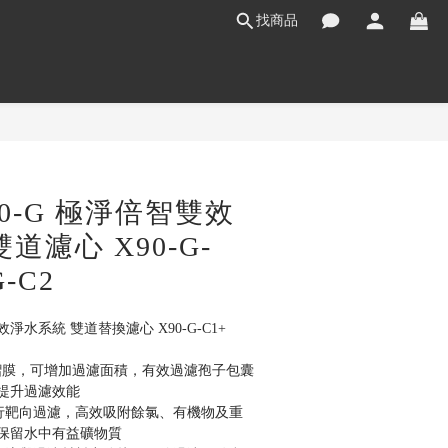
找商品
立即購買
0-G 極淨倍智雙效
道濾心 X90-G-
G-C2
雙效淨水系統 雙道替換濾心 X90-G-C1+ 
打褶膜，可增加過濾面積，有效過濾孢子包囊
提升過濾效能
進行靶向過濾，高效吸附餘氯、有機物及重
保留水中有益礦物質