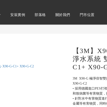
安裝實例
部落格
關於我們
門市位置
【3M】X9
淨水系統 雙
C1+ X90-
3M  X90-G 極淨倍智
X90-G-C2
• 採用德國進口PES
和致病菌等有害物質，
• 針對水中有害物質
金屬等有害物質，同時