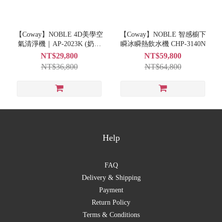
【Coway】NOBLE 4D美學空
【Coway】NOBLE 智感櫥下
氣清淨機｜AP-2023K (奶茶
瞬冰瞬熱飲水機 CHP-3140N
棕)
NT$29,800
NT$59,800
NT$36,800
NT$64,800
Help
FAQ
Delivery & Shipping
Payment
Return Policy
Terms & Conditions