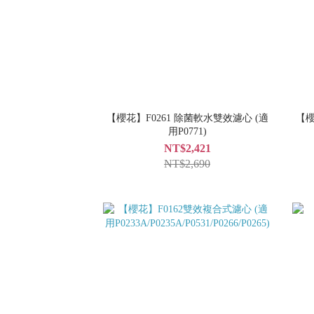
【櫻花】F0261 除菌軟水雙效濾心 (適
【櫻
用P0771)
NT$2,421
NT$2,690