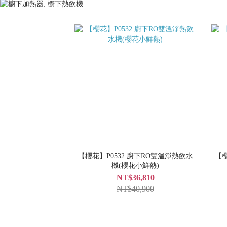
【櫻花】P0532 廚下RO雙溫淨熱飲水
【櫻
機(櫻花小鮮熱)
NT$36,810
NT$40,900