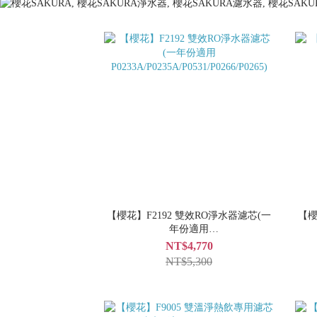
【櫻花】F2192 雙效RO淨水器濾芯(一
【櫻
年份適用
P0233A/P0235A/P0531/P0266/P0265)
NT$4,770
NT$5,300