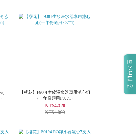
門市位置
芯(二
【櫻花】F9001生飲淨水器專用濾心組
)
(一年份適用P0771)
NT$4,320
NT$4,800