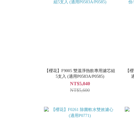
【櫻花】F9005 雙溫淨熱飲專用濾芯組
【櫻
5支入 (適用P0583A/P0585)
適
NT$5,040
NT$5,600