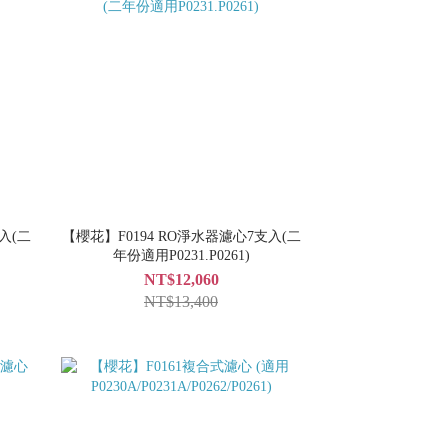
入(二
【櫻花】F0194 RO淨水器濾心7支入(二
年份適用P0231.P0261)
NT$12,060
NT$13,400