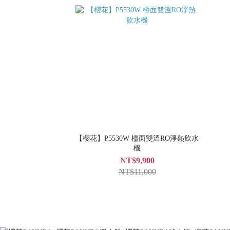
【櫻花】P5530W 檯面雙溫RO淨熱飲水
機
NT$9,900
NT$11,000