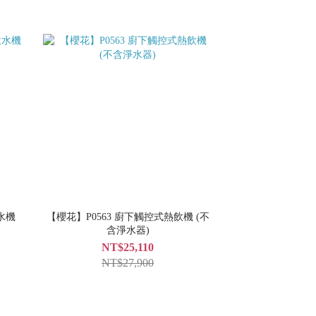
水機
【櫻花】P0563 廚下觸控式熱飲機 (不
含淨水器)
NT$25,110
NT$27,900