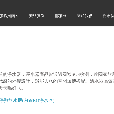
服務指南
安裝實例
部落格
關於我們
門市
質的淨水器，淨水器產品
皆通過國際SGS檢測，達國家
代感的外觀設計，還能與您的空間無縫搭配。
濾水器品質
天天喝好水。
溫淨熱飲水機(內置RO淨水器)