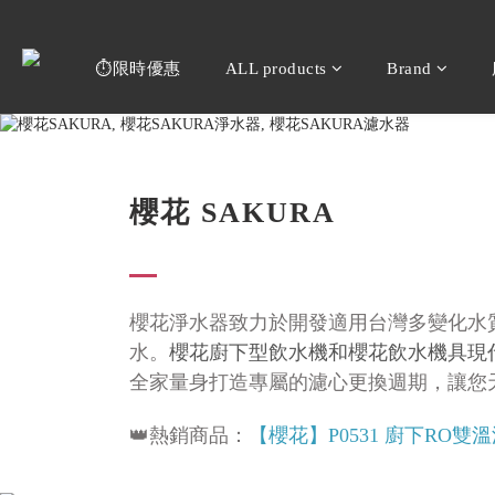
⏱️限時優惠
ALL products
Brand
櫻花 SAKURA
櫻花淨水器致力於開發適用台灣多變化水
水。
櫻花廚下型飲水機和櫻花飲水機具現
全家量身打造專屬的濾心更換週期，讓您
👑熱銷商品：
【櫻花】P0531 廚下RO雙