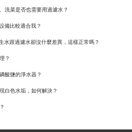
洗澡、洗菜是否也需要用過濾水？
水設備比較適合我？
測量生水跟過濾水卻沒什麼差異，這樣正常嗎？
處理？
複磷酸鹽的淨水器？
出現白色水垢，如何解決？
味？