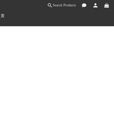
Search Products
位置