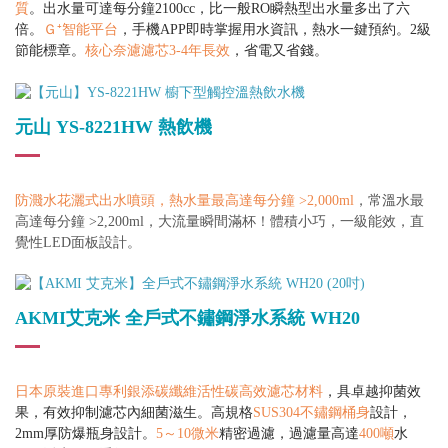
質
。
出水量可達每分鐘2100cc，比一般RO瞬熱型出水量多出了六
倍。
Ｇ⁺智能平台
，手機APP即時掌握用水資訊，熱水一鍵預約。
2級
節能標章。
核心奈濾濾芯3-4年長效
，省電又省錢。
元山 YS-8221HW 熱飲機
防濺水花灑式出水噴頭，熱水量最高達每分鐘 >2,000ml
，常溫水最
高達每分鐘 >2,200ml，大流量瞬間滿杯！體積小巧，一級能效，直
覺性LED面板設計。
AKMI艾克米 全戶式不鏽鋼淨水系統 WH20
日本原裝進口專利銀添碳纖維活性碳
高效濾芯材料
，
具卓越抑菌效
果，有效抑制濾芯內細菌滋生。
高規格
SUS304不鏽鋼桶身
設計，
2mm厚防爆瓶身設計。
5～10微米
精密過濾，過濾量高達
400噸
水