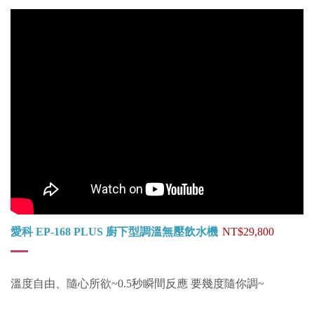
愛科 EP-168 PLUS 廚下型調溫無壓飲水機
NT$29,800
溫度自由、隨心所欲~0.5秒瞬間反應 要幾度隨你調~