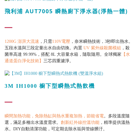
飛利浦 AUT7005 瞬熱廚下淨水器(淨熱一體)
1200G 澎湃大流速
，只需
110V電壓
，奈米瞬熱技術，3秒即出熱水。
五段水溫與三段定量出水自由切換。
內置
UV 紫外線殺菌模組
，殺
菌率高達 99.99%，搭配 8L 大容量水箱，隨取隨用。
全球獨家
【水
通道蛋白淨化技術】
三芯四重濾淨
。
3M IH1000 櫥下型瞬熱式熱飲機
瞬間加熱功能，免除熱缸與熱水重複加熱，節能省電
。
多段溫度隨
選，滿足多種出水溫度需求。
創新紅外線控溫功能
，精準提供溫熱
水。
DIY自動清潔功能，可定期去除水垢與管線髒汙。